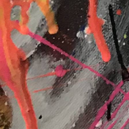
940A6CFC-C3E5-4C78-A6B6-479F62BB0C27