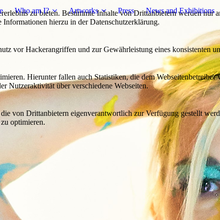
e
Who am I?
Artworks
Press
News and Exhibitions
lebnis zu bieten. Bestimmte Inhalte von Drittanbietern werden nur ang
e Informationen hierzu in der Datenschutzerklärung.
utz vor Hackerangriffen und zur Gewährleistung eines konsistenten un
ieren. Hierunter fallen auch Statistiken, die dem Webseitenbetreiber v
r Nutzeraktivität über verschiedene Webseiten.
 die von Drittanbietern eigenverantwortlich zur Verfügung gestellt wer
 zu optimieren.