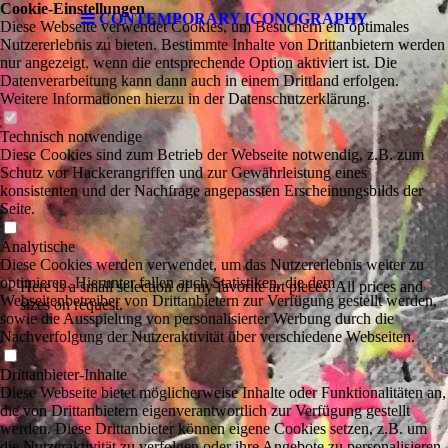
Cookie-Einstellungen
CONTEMPORARY ICONOGRAPHY
Diese Webseite verwendet Cookies, um Besuchern ein optimales
Nutzererlebnis zu bieten. Bestimmte Inhalte von Drittanbietern werden
nur angezeigt, wenn die entsprechende Option aktiviert ist. Die
Datenverarbeitung kann dann auch in einem Drittland erfolgen.
Weitere Informationen hierzu in der Datenschutzerklärung.
Technisch notwendige
Diese Cookies sind zum Betrieb der Webseite notwendig, z.B. zum
Schutz vor Hackerangriffen und zur Gewährleistung eines
konsistenten und der Nachfrage angepassten Erscheinungsbilds der
Seite.
Analytische
Diese Cookies werden verwendet, um das Nutzererlebnis weiter zu
optimieren. Hierunter fallen auch Statistiken, die dem
Here is a small selection of my favorite art pieces. All prices and
Webseitenbetreiber von Drittanbietern zur Verfügung gestellt werden,
sizes on request.
sowie die Ausspielung von personalisierter Werbung durch die
Nachverfolgung der Nutzeraktivität über verschiedene Webseiten.
Drittanbieter-Inhalte
Diese Webseite bietet möglicherweise Inhalte oder Funktionalitäten an,
die von Drittanbietern eigenverantwortlich zur Verfügung gestellt
werden. Diese Drittanbieter können eigene Cookies setzen, z.B. um
die Nutzeraktivität zu verfolgen oder ihre Angebote zu personalisieren